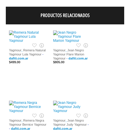
PRODUCTOS RELACIONADOS
,
,
Yagmour
Remera Natural
Yagmour
Jean Negro
Yagmour Lula Yagmour
-
Yagmour Flare Marion
dafiti.com.ar
Yagmour
-
dafiti.com.ar
$499.00
$805.00
,
,
Yagmour
Remera Negra
Yagmour
Jean Negro
Yagmour Bernice Yagmour
Yagmour Judy Yagmour
-
-
dafiti.com.ar
dafiti.com.ar