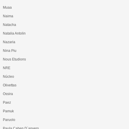
Muaa
Naima
Natacha
Natalia Antolin
Nazaria
Nina Piu
Nous Etudions
NRE
Núcleo
Olivettas
Ossira
Paez
Pamuk
Paruolo
Paula Cahen D´anvers