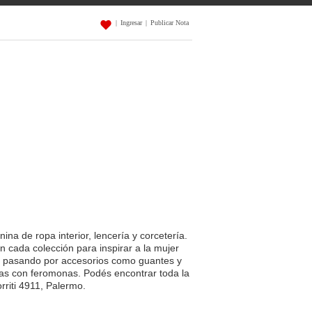
|
Ingresar
|
Publicar Nota
na de ropa interior, lencería y corcetería.
 cada colección para inspirar a la mujer
l, pasando por accesorios como guantes y
ias con feromonas. Podés encontrar toda la
rriti 4911, Palermo.
 Verano 2023 de Mariana Arbusti
.