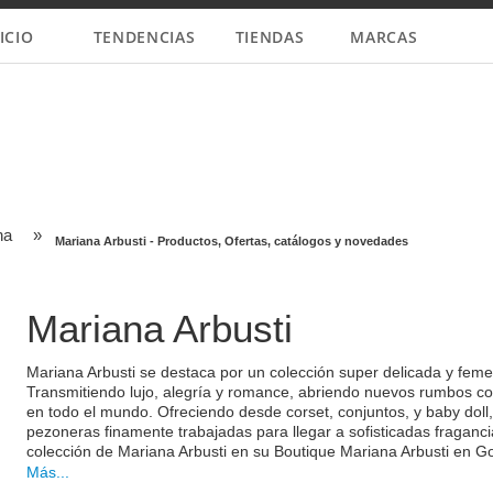
ICIO
TENDENCIAS
TIENDAS
MARCAS
na
»
Mariana Arbusti - Productos, Ofertas, catálogos y novedades
Mariana Arbusti
Mariana Arbusti se destaca por un colección super delicada y femeni
Transmitiendo lujo, alegría y romance, abriendo nuevos rumbos con
en todo el mundo. Ofreciendo desde corset, conjuntos, y baby dol
pezoneras finamente trabajadas para llegar a sofisticadas fraganc
colección de Mariana Arbusti en su Boutique Mariana Arbusti en Go
Encontrá las
novedades de Mariana Arbusti
y toda la
Primavera
Más...