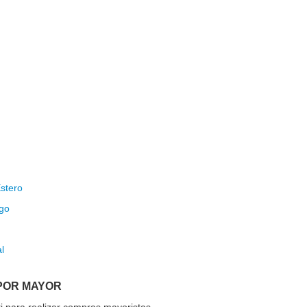
Estero
ego
l
POR MAYOR