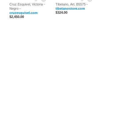
,
,
Cruz Esquivel
Victoria -
Tibetano
Art. B5575
-
Negro
-
tibetanostore.com
$324.00
cruzesquivel.com
$2,450.00