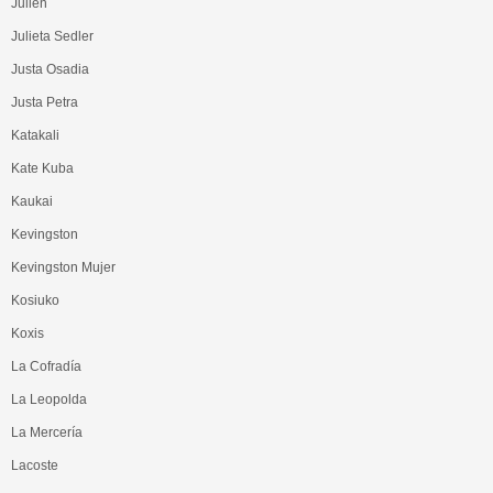
Julien
Julieta Sedler
Justa Osadia
Justa Petra
Katakali
Kate Kuba
Kaukai
Kevingston
Kevingston Mujer
Kosiuko
Koxis
La Cofradía
La Leopolda
La Mercería
Lacoste