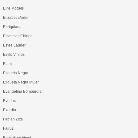
Elite Models
Elizabeth Arden
Enriquiana
Estancias Chiripa
Estee Lauder
Estilo Vinilos
Etam
Etiqueta Negra
Etiqueta Negra Mujer
Evangelina Bomparola
Everlast
Exordio
Fabian Zitta
Fairuz
Favio Benchimol