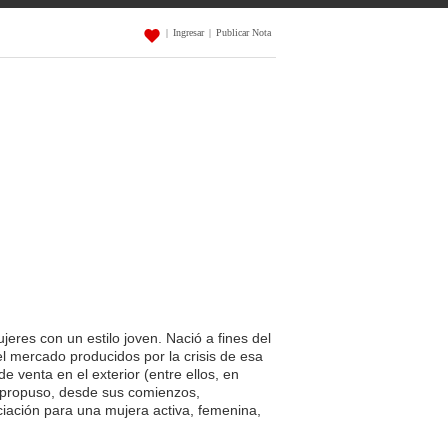
|
Ingresar
|
Publicar Nota
es con un estilo joven. Nació a fines del
 mercado producidos por la crisis de esa
 venta en el exterior (entre ellos, en
a propuso, desde sus comienzos,
ciación para una mujera activa, femenina,
.
 2023 de Wanama Indumentaria
.