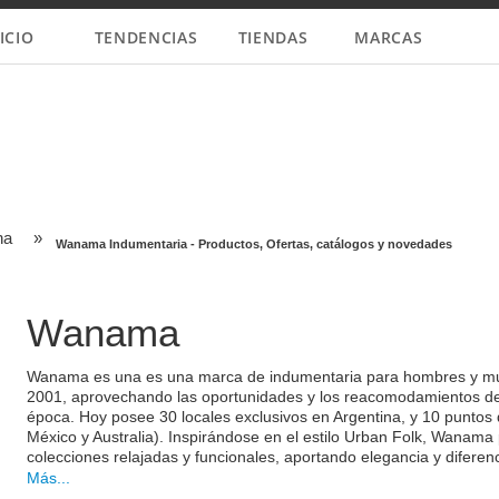
ICIO
TENDENCIAS
TIENDAS
MARCAS
na
»
Wanama Indumentaria - Productos, Ofertas, catálogos y novedades
Wanama
Wanama es una es una marca de indumentaria para hombres y mujer
2001, aprovechando las oportunidades y los reacomodamientos del
época. Hoy posee 30 locales exclusivos en Argentina, y 10 puntos de
México y Australia). Inspirándose en el estilo Urban Folk, Wanam
colecciones relajadas y funcionales, aportando elegancia y diferen
sensual y extrovertida; y un hombre masculino, bohemio y burgués
Más...
Encontrá las
novedades de Wanama
y toda la
Primavera Verano