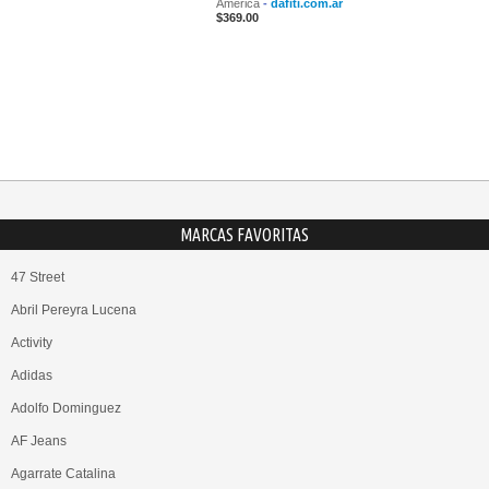
America
-
dafiti.com.ar
$369.00
MARCAS FAVORITAS
47 Street
Abril Pereyra Lucena
Activity
Adidas
Adolfo Dominguez
AF Jeans
Agarrate Catalina