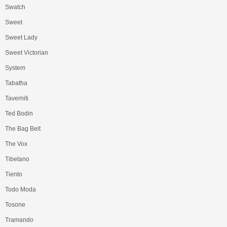
Swatch
Sweet
Sweet Lady
Sweet Victorian
System
Tabatha
Taverniti
Ted Bodin
The Bag Belt
The Vox
Tibetano
Tiento
Todo Moda
Tosone
Tramando