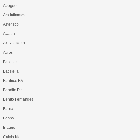
Apogeo
Ara Intimates
Asterisco
Awada
AY Not Dead
Ayres
Basilotta
Batistella
Beatrice BA
Bendito Pie
Benito Fernandez
Berna
Besha
Blaquè
Calvin Klein