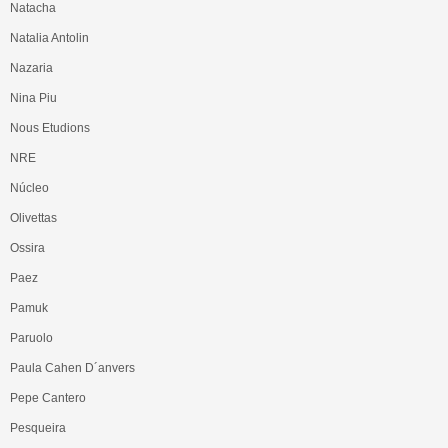
Natacha
Natalia Antolin
Nazaria
Nina Piu
Nous Etudions
NRE
Núcleo
Olivettas
Ossira
Paez
Pamuk
Paruolo
Paula Cahen D´anvers
Pepe Cantero
Pesqueira