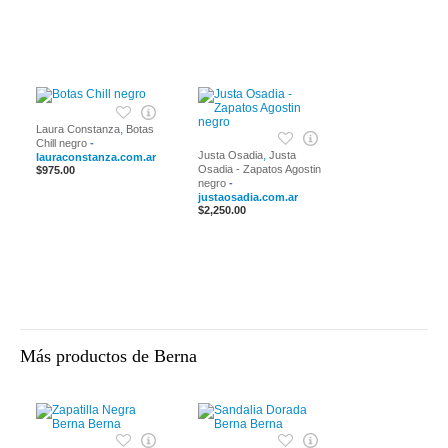
,
Laura Constanza
Botas
Chill negro
-
,
Justa Osadia
Justa
lauraconstanza.com.ar
Osadia - Zapatos Agostin
$975.00
negro
-
justaosadia.com.ar
$2,250.00
Más productos de Berna