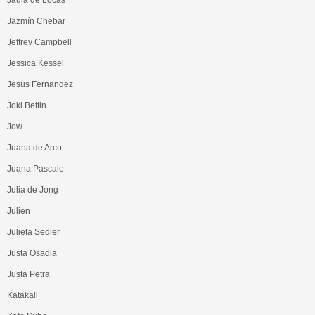
Jazmín Chebar
Jeffrey Campbell
Jessica Kessel
Jesus Fernandez
Joki Bettin
Jow
Juana de Arco
Juana Pascale
Julia de Jong
Julien
Julieta Sedler
Justa Osadia
Justa Petra
Katakali