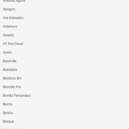
Antonia Agosti
Apogeo
Ara Intimates
Asterisco
Awada
AY Not Dead
Ayres
Basilotta
Batistella
Beatrice BA
Bendito Pie
Benito Fernandez
Berna
Besha
Blaquè