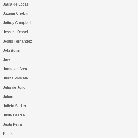
Jaula de Locas
Jazmín Chebar
Jeffrey Campbell
Jessica Kessel
Jesus Fernandez
Joki Bettin
Jow
Juana de Arco
Juana Pascale
Julia de Jong
Julien
Julieta Sedler
Justa Osadia
Justa Petra
Katakali