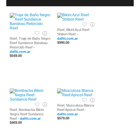
,
Reef
Bikini Azul Reef
Shibori Reef
-
,
Reef
Traje de Baño Negro
dafiti.com.ar
$990.00
Reef Sundance Bandeau
Retorcido Reef
-
dafiti.com.ar
$549.00
,
Reef
Musculosa Blanca
,
Reef
Bombacha Bikini
Reef Apricot Reef
-
Negra Reef Sundance
dafiti.com.ar
$579.00
Reef
-
dafiti.com.ar
$469.00