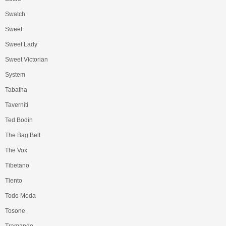
Swatch
Sweet
Sweet Lady
Sweet Victorian
System
Tabatha
Taverniti
Ted Bodin
The Bag Belt
The Vox
Tibetano
Tiento
Todo Moda
Tosone
Tramando