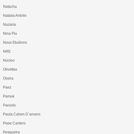
Natacha
Natalia Antolin
Nazaria
Nina Piu
Nous Etudions
NRE
Núcleo
Olivettas
Ossira
Paez
Pamuk
Paruolo
Paula Cahen D´anvers
Pepe Cantero
Pesqueira