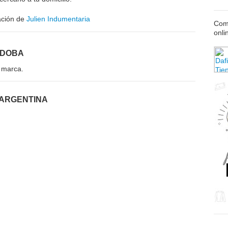
ación de
Julien Indumentaria
Comp
onli
RDOBA
 marca.
 ARGENTINA