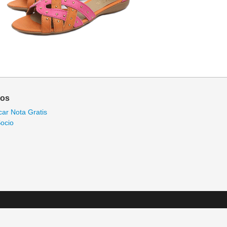
ios
car Nota Gratis
ocio