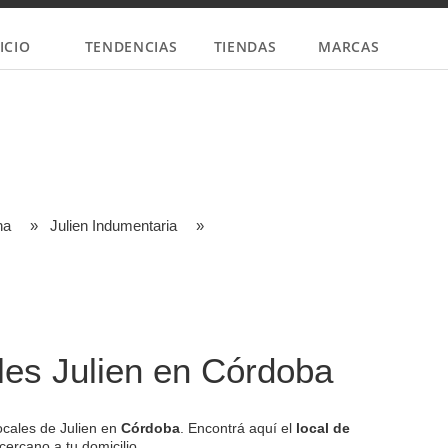
ICIO
TENDENCIAS
TIENDAS
MARCAS
na
»
Julien Indumentaria
»
les Julien en Córdoba
ocales de Julien en
Córdoba
. Encontrá aquí el
local de
ercano a tu domicilio.