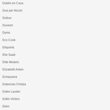
Dublin en Casa
Due per Nicchi
Dufour
Duveen
Dyms
Eco Cook
Elepants
Elie Saab
Elite Models
Elizabeth Arden
Enriquiana
Estancias Chiripa
Estee Lauder
Estilo Vinilos
Etam