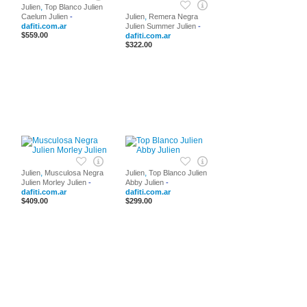
,
Julien
Top Blanco Julien
,
Caelum Julien
-
Julien
Remera Negra
dafiti.com.ar
Julien Summer Julien
-
$559.00
dafiti.com.ar
$322.00
,
,
Julien
Musculosa Negra
Julien
Top Blanco Julien
Julien Morley Julien
-
Abby Julien
-
dafiti.com.ar
dafiti.com.ar
$409.00
$299.00