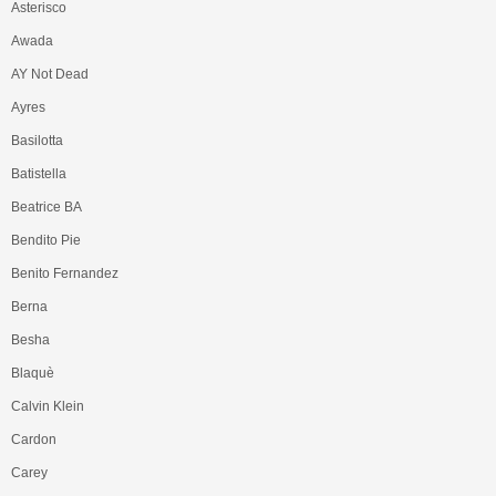
Asterisco
Awada
AY Not Dead
Ayres
Basilotta
Batistella
Beatrice BA
Bendito Pie
Benito Fernandez
Berna
Besha
Blaquè
Calvin Klein
Cardon
Carey