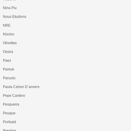
Nina Piu
Nous Etudions
NRE
Núcleo
Olivettas
Ossira
Paez
Pamuk
Paruolo
Paula Cahen D´anvers
Pepe Cantero
Pesqueira
Peuque
Portsaid
Prestige