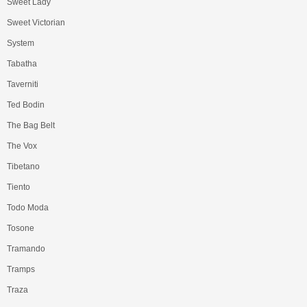
Sweet Lady
Sweet Victorian
System
Tabatha
Taverniti
Ted Bodin
The Bag Belt
The Vox
Tibetano
Tiento
Todo Moda
Tosone
Tramando
Tramps
Traza