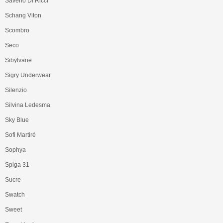
Saverio Di Ricci
Schang Viton
Scombro
Seco
Sibylvane
Sigry Underwear
Silenzio
Silvina Ledesma
Sky Blue
Sofi Martiré
Sophya
Spiga 31
Sucre
Swatch
Sweet