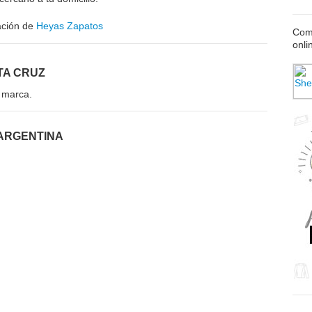
ación de
Heyas Zapatos
Comp
onli
TA CRUZ
 marca.
ARGENTINA