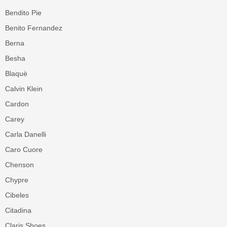
Bendito Pie
Benito Fernandez
Berna
Besha
Blaquè
Calvin Klein
Cardon
Carey
Carla Danelli
Caro Cuore
Chenson
Chypre
Cibeles
Citadina
Claris Shoes